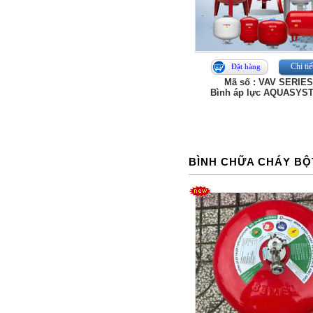
Chi tiế
Đặt hàng
Mã số : VAV SERIE
Bình áp lực AQUASYS
BÌNH CHỮA CHÁY BỘ