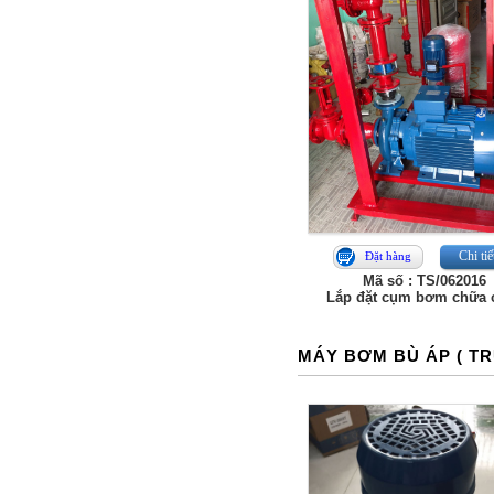
Chi tiế
Đặt hàng
Mã số : TS/062016
Lắp đặt cụm bơm chữa 
MÁY BƠM BÙ ÁP ( T