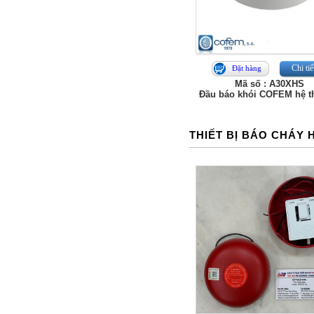
Chi tiế
Đặt hàng
Mã số : A30XHS
Đầu báo khói COFEM hệ 
THIẾT BỊ BÁO CHÁY