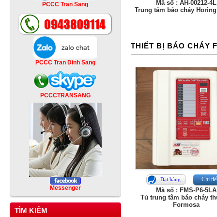
Mã số : AH-00212-4L
PCCC Tran Sang
Trung tâm báo cháy Horing
THIẾT BỊ BÁO CHÁY
PCCC Tran Dinh Sang
PCCCTRANSANG
Chi tiế
Đặt hàng
Messenger
Mã số : FMS-P6-5LA
Tủ trung tâm báo cháy t
Formosa
TÌM KIẾM