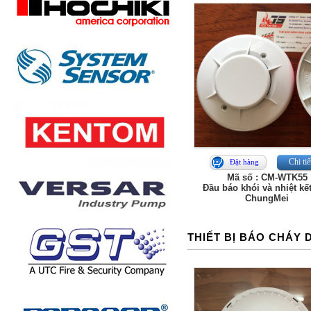
Chi tiế
Đặt hàng
Mã số : CM-WTK55
Đầu báo khói và nhiệt kế
ChungMei
THIẾT BỊ BÁO CHÁY