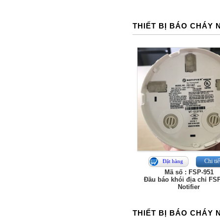
THIẾT BỊ BÁO CHÁY 
Chi tiế
Đặt hàng
Mã số : FSP-951
Đầu báo khói địa chỉ FS
Notifier
THIẾT BỊ BÁO CHÁY