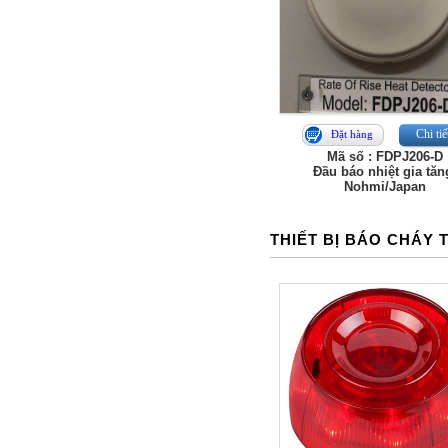
Chi tiế
Đặt hàng
Mã số : FDPJ206-D
Đầu báo nhiệt gia tăn
Nohmi/Japan
THIẾT BỊ BÁO CHÁY 