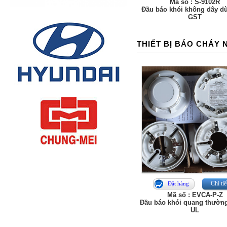
Mã số : S-9102R
Đầu báo khói không dây d
GST
THIẾT BỊ BÁO CHÁY 
Chi tiế
Đặt hàng
Mã số : EVCA-P-Z
Đầu báo khói quang thườn
UL