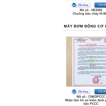
Chi tiế
Đặt hàng
Mã số : HE2002
Chuông báo cháy Hi-
MÁY BƠM ĐỘNG CƠ 
Chi tiế
Đặt hàng
Mã số : CNKDPCCC
Nhận làm hồ sơ kiểm định
tiện PCCC