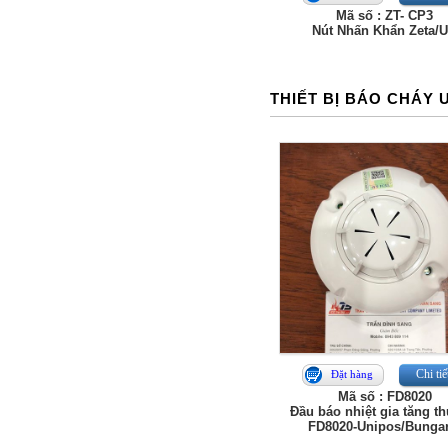
Mã số : ZT- CP3
Nút Nhấn Khẩn Zeta/
THIẾT BỊ BÁO CHÁY 
Chi tiế
Đặt hàng
Mã số : FD8020
Đầu báo nhiệt gia tăng t
FD8020-Unipos/Bungar