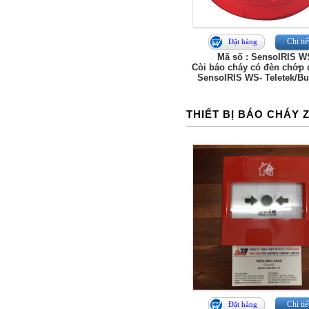
Chi tiế
Đặt hàng
Mã số : SensoIRIS W
Còi báo cháy có đèn chớp đ
SensoIRIS WS- Teletek/Bu
THIẾT BỊ BÁO CHÁY 
Chi tiế
Đặt hàng