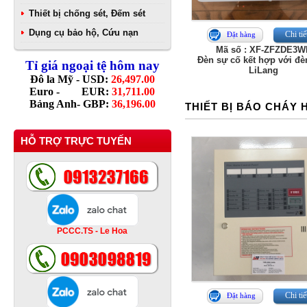
Thiết bị chống sét, Đếm sét
Dụng cụ bảo hộ, Cứu nạn
Chi tiế
Đặt hàng
Mã số : XF-ZFZDE3W
Đèn sự cố kết hợp với đè
Tỉ giá ngoại tệ hôm nay
LiLang
Đô la Mỹ - USD:
26,497.00
Euro - EUR:
31,711.00
Bảng Anh- GBP:
36,196.00
THIẾT BỊ BÁO CHÁY 
HỖ TRỢ TRỰC TUYẾN
PCCC.TS - Le Hoa
Chi tiế
Đặt hàng