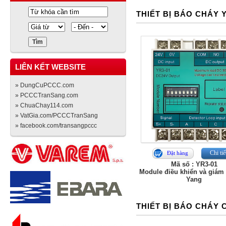
THIẾT BỊ BÁO CHÁY 
LIÊN KẾT WEBSITE
» DungCuPCCC.com
» PCCCTranSang.com
» ChuaChay114.com
» VatGia.com/PCCCTranSang
» facebook.com/transangpccc
Chi tiế
Đặt hàng
Mã số : YR3-01
Module điều khiển và giám 
Yang
THIẾT BỊ BÁO CHÁY