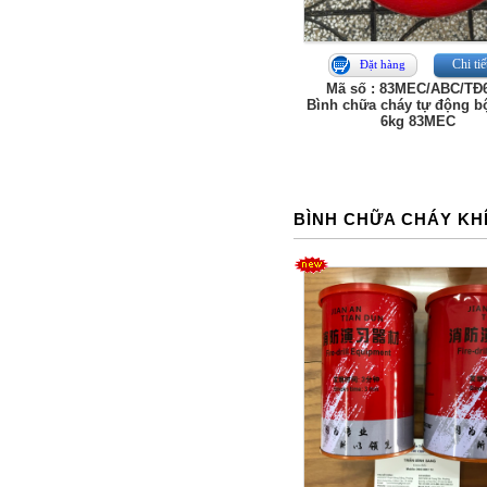
Chi tiế
Đặt hàng
Mã số : 83MEC/ABC/TĐ
Bình chữa cháy tự động b
6kg 83MEC
BÌNH CHỮA CHÁY KH