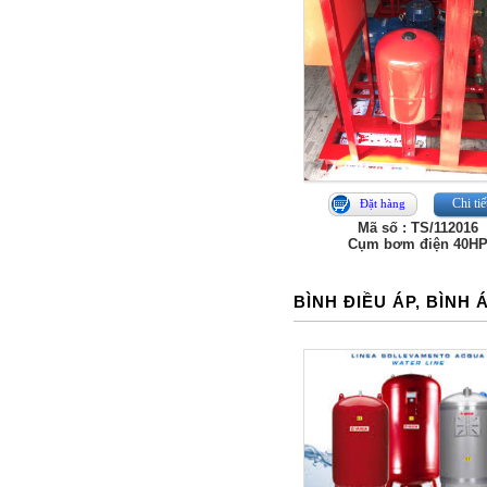
Chi tiế
Đặt hàng
Mã số : TS/112016
Cụm bơm điện 40H
BÌNH ĐIỀU ÁP, BÌNH 