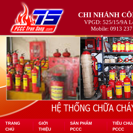
CHI NHÁNH CÔ
VPGD: 525/15/9A Lê
Mobile:
0913 237
TRANG
GIỚI
SẢN PHẨM
TIÊU CHU
CHỦ
THIỆU
PCCC
PCCC