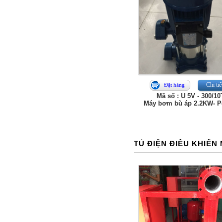
Chi tiế
Đặt hàng
Mã số : U 5V - 300/10
Máy bơm bù áp 2.2KW- P
TỦ ĐIỆN ĐIỀU KHIỂN