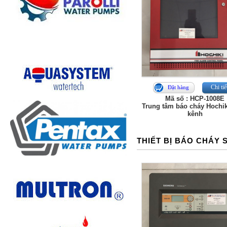
Chi tiế
Đặt hàng
Mã số : HCP-1008E
Trung tâm báo cháy Hochik
kênh
THIẾT BỊ BÁO CHÁY 