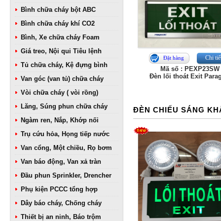
Bình chữa cháy bột ABC
Bình chữa cháy khí CO2
Bình, Xe chữa cháy Foam
Giá treo, Nội qui Tiêu lệnh
Chi tiế
Đặt hàng
Tủ chữa cháy, Kệ đựng bình
Mã số : PEXP23SW
Đèn lối thoát Exit Para
Van góc (van tủ) chữa cháy
Vòi chữa cháy ( vòi rồng)
Lăng, Súng phun chữa cháy
ĐÈN CHIẾU SÁNG KH
Ngàm ren, Nắp, Khớp nối
Trụ cứu hỏa, Họng tiếp nước
Van cổng, Một chiều, Rọ bơm
Van báo động, Van xả tràn
Đầu phun Sprinkler, Drencher
Phụ kiện PCCC tổng hợp
Dây báo cháy, Chống cháy
Thiết bị an ninh, Báo trộm