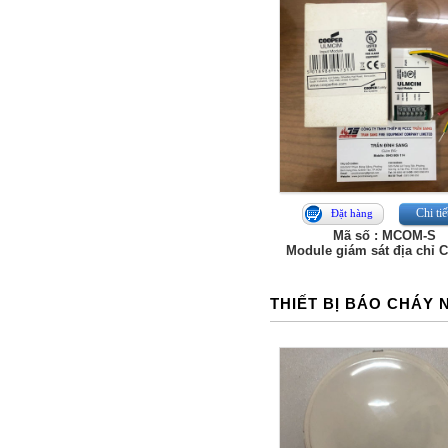
Chi tiế
Đặt hàng
Mã số : MCOM-S
Module giám sát địa chỉ 
THIẾT BỊ BÁO CHÁY 