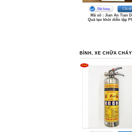
Chi tiế
Đặt hàng
Mã số : Jian An Tian 
Quả tạo khói diễn tập 
BÌNH, XE CHỮA CHÁ